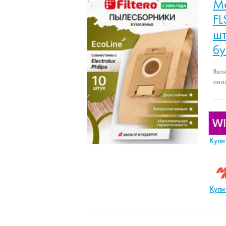
Ме
FL
шт
б
Явл
ана
Купи
Купи