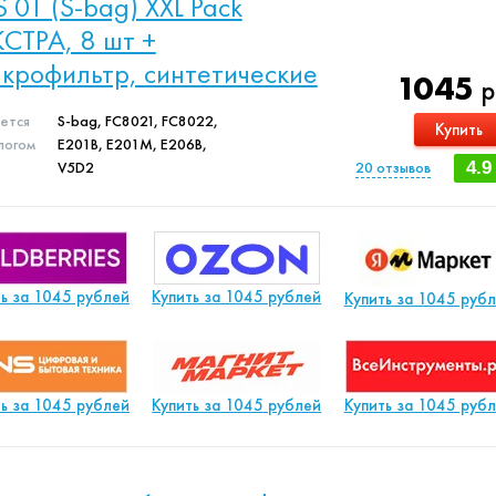
S 01 (S-bag) XXL Pack
СТРА, 8 шт +
крофильтр, синтетические
1045
р
яется
S-bag, FC8021, FC8022,
Купить
логом
E201B, E201M, E206B,
V5D2
20
отзывов
4.9
ть за 1045 рублей
Купить за 1045 рублей
Купить за 1045 руб
ть за 1045 рублей
Купить за 1045 рублей
Купить за 1045 руб