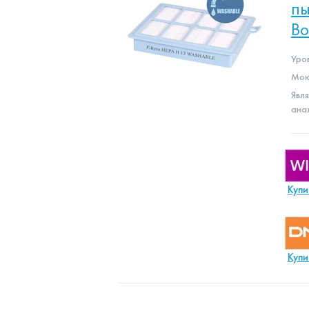
пы
Bo
Уро
Мою
Явл
ана
Купи
Купи