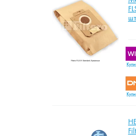
FL
шт
Купи
Купи
HE
Fi