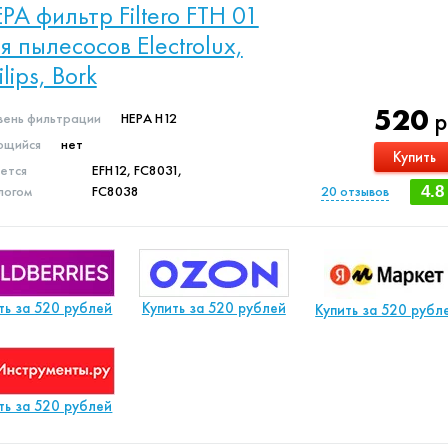
PA фильтр Filtero FTH 01
я пылесосов Electrolux,
ilips, Bork
520
р
вень фильтрации
HEPA H12
щийся
нет
Купить
яется
EFH12, FC8031,
логом
FC8038
20
отзывов
4.8
ть за 520 рублей
Купить за 520 рублей
Купить за 520 рубл
ть за 520 рублей