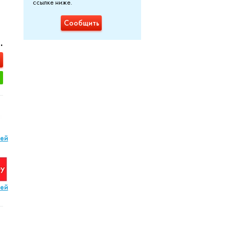
ссылке ниже.
Сообщить
.
лей
лей