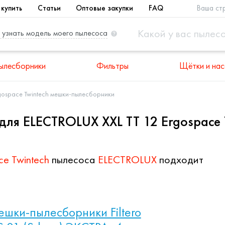
 купить
Статьи
Оптовые закупки
FAQ
Ваша ст
 узнать модель моего пылесоса
ылесборники
Фильтры
Щётки и нас
rgospace Twintech мешки-пылесборники
ля ELECTROLUX XXL TT 12 Ergospace 
ce Twintech
пылесоса
ELECTROLUX
подходит
шки-пылесборники Filtero