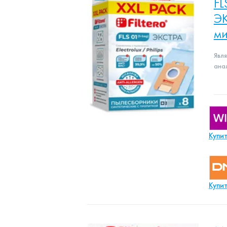
FL
ЭК
ми
Явл
ана
Купи
Купи