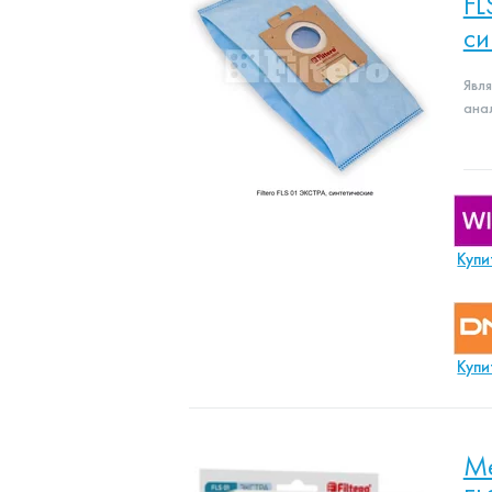
FL
си
Явл
ана
Купи
Купи
Ме