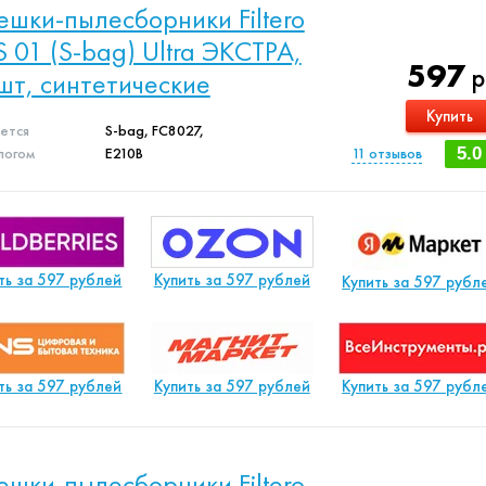
шки-пылесборники Filtero
S 01 (S-bag) Ultra ЭКСТРА,
597
р
шт, синтетические
Купить
яется
S-bag, FC8027,
логом
E210B
11
отзывов
5.0
ть за 597 рублей
Купить за 597 рублей
Купить за 597 рубл
ть за 597 рублей
Купить за 597 рублей
Купить за 597 рубл
шки-пылесборники Filtero