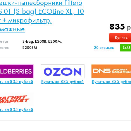
шки-пылесборники Filtero
S 01 (S-bag) ECOLine XL, 10
 + микрофильтр,
835
р
умажные
Купить
яется
S-bag, E200B, E200M,
логом
E200SM
20
отзывов
5.0
ть за 835 рублей
Купить за 835 рублей
Купить за 835 рубл
ть за 835 рублей