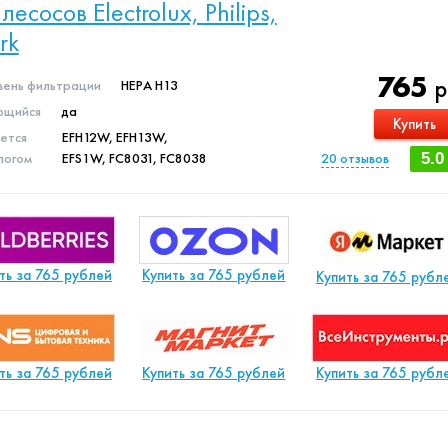
лесосов Electrolux, Philips,
rk
765
р
вень фильтрации
HEPA H13
щийся
да
Купить
яется
EFH12W, EFH13W,
логом
EFS1W, FC8031, FC8038
20
отзывов
5.0
ть за 765 рублей
Купить за 765 рублей
Купить за 765 рубл
ть за 765 рублей
Купить за 765 рублей
Купить за 765 рубл