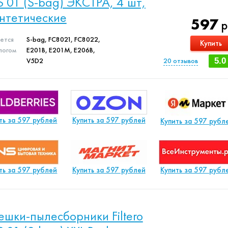
S 01 (S-bag) ЭКСТРА, 4 шт,
нтетические
597
р
яется
S-bag, FC8021, FC8022,
Купить
логом
E201B, E201M, E206B,
V5D2
20
отзывов
5.0
ть за 597 рублей
Купить за 597 рублей
Купить за 597 рубл
ть за 597 рублей
Купить за 597 рублей
Купить за 597 рубл
шки-пылесборники Filtero