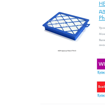
HE
дл
Ph
Уро
Мою
Явл
ана
Купи
Купи