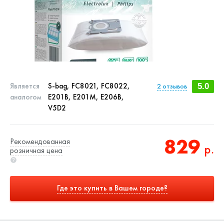
Является
S-bag, FC8021, FC8022,
2
отзывов
5.0
аналогом
E201B, E201M, E206B,
V5D2
829
Рекомендованная
р.
розничная цена
Где это купить в Вашем городе?