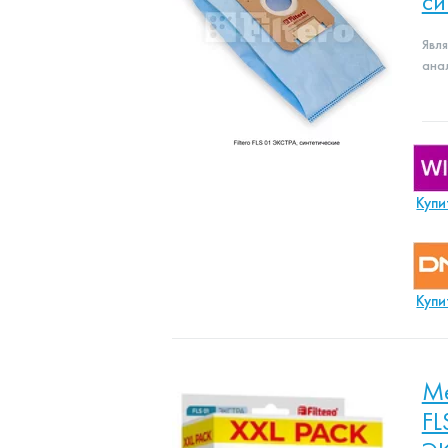
си
Явл
ана
Купи
Купи
Ме
FL