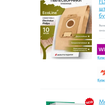
FL
шт
б
Явл
ана
Купи
Купи
Ме