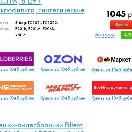
СТРА, 8 шт +
крофильтр, синтетические
1045
р
яется
S-bag, FC8021, FC8022,
Купить
логом
E201B, E201M, E206B,
V5D2
20
отзывов
4.9
ть за 1045 рублей
Купить за 1045 рублей
Купить за 1045 руб
ть за 1045 рублей
Купить за 1045 рублей
Купить за 1045 руб
шки-пылесборники Filtero