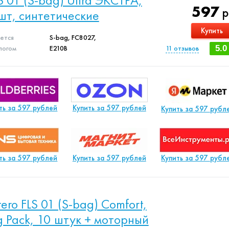
S 01 (S-bag) Ultra ЭКСТРА,
597
р
шт, синтетические
Купить
яется
S-bag, FC8027,
логом
E210B
11
отзывов
5.0
ть за 597 рублей
Купить за 597 рублей
Купить за 597 рубл
ть за 597 рублей
Купить за 597 рублей
Купить за 597 рубл
ltero FLS 01 (S-bag) Comfort,
g Pack, 10 штук + моторный