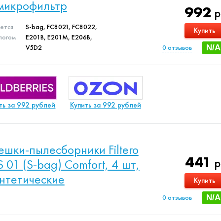
микрофильтр
992
р
яется
S-bag, FC8021, FC8022,
Купить
логом
E201B, E201M, E206B,
V5D2
0
отзывов
N/A
ть за 992 рублей
Купить за 992 рублей
шки-пылесборники Filtero
441
р
S 01 (S-bag) Comfort, 4 шт,
нтетические
Купить
0
отзывов
N/A