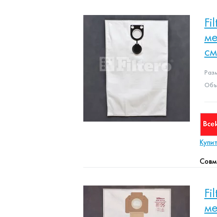
Fi
ме
с
Раз
Объе
Купи
Совм
Fi
ме