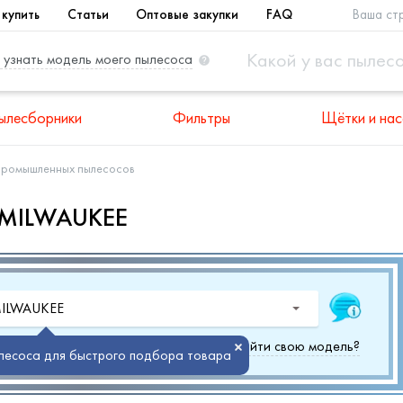
 купить
Статьи
Оптовые закупки
FAQ
Ваша ст
 узнать модель моего пылесоса
ылесборники
Фильтры
Щётки и нас
промышленных пылесосов
 MILWAUKEE
MILWAUKEE
 моего пылесоса?
Не можете найти свою модель?
лесоса для быстрого подбора товара