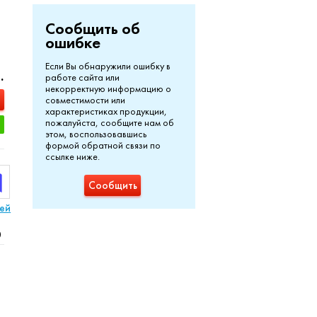
Сообщить об
ошибке
Если Вы обнаружили ошибку в
.
работе сайта или
некорректную информацию о
совместимости или
характеристиках продукции,
пожалуйста, сообщите нам об
этом, воспользовавшись
формой обратной связи по
ссылке ниже.
Сообщить
лей
0