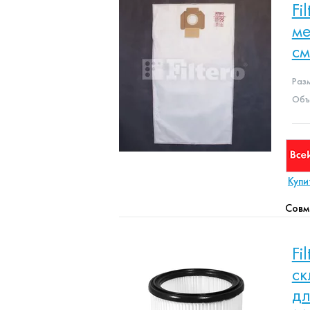
Fi
ме
с
Раз
Объе
Купи
Совм
Fi
ск
дл