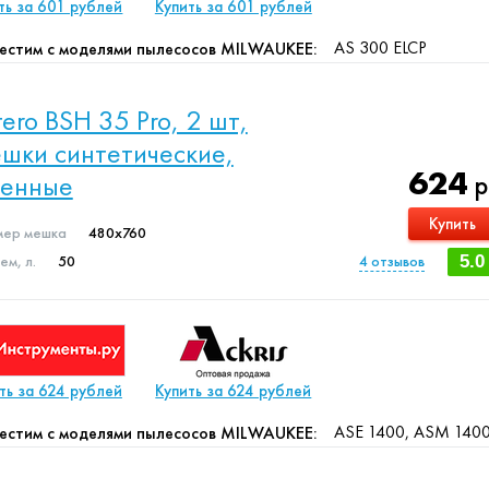
ть за 601 рублей
Купить за 601 рублей
AS 300 ELCP
естим с моделями пылесосов MILWAUKEE:
ltero BSH 35 Pro, 2 шт,
шки синтетические,
624
менные
р
Купить
мер мешка
480x760
м, л.
50
4
отзывов
5.0
ть за 624 рублей
Купить за 624 рублей
ASE 1400, ASM 140
естим с моделями пылесосов MILWAUKEE: