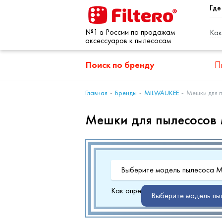
Где
№1 в России по продажам
Как
аксессуаров к пылесосам
Поиск по бренду
П
Главная
Бренды
MILWAUKEE
Мешки для 
Мешки для пылесосов
Выберите модель пылесоса 
Как определить марку и модель
Выберите модель пы