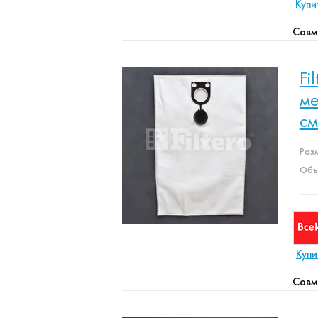
Купи
Совм
Fi
ме
с
Раз
Объе
Купи
Совм