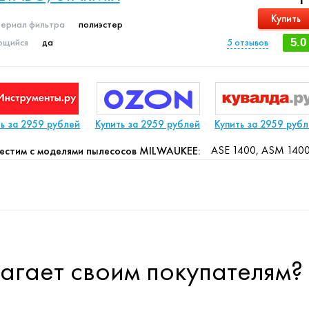
Купить
ериал фильтра
полиэстер
щийся
да
5
отзывов
5.0
ть за 2959 рублей
Купить за 2959 рублей
Купить за 2959 руб
ASE 1400, ASM 140
естим с моделями пылесосов MILWAUKEE:
длагает своим покупателям?