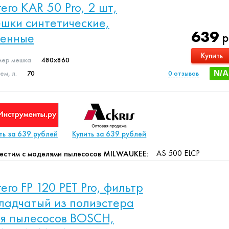
ltero KAR 50 Pro, 2 шт,
шки синтетические,
639
менные
р
Купить
мер мешка
480x860
м, л.
70
0
отзывов
N/A
ть за 639 рублей
Купить за 639 рублей
AS 500 ELCP
естим с моделями пылесосов MILWAUKEE:
ltero FP 120 PET Pro, фильтр
ладчатый из полиэстера
я пылесосов BOSCH,