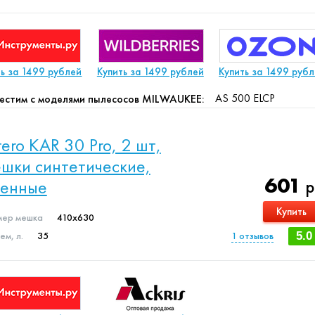
ть за 1499 рублей
Купить за 1499 рублей
Купить за 1499 руб
AS 500 ELCP
естим с моделями пылесосов MILWAUKEE:
ltero KAR 30 Pro, 2 шт,
шки синтетические,
601
менные
р
Купить
мер мешка
410x630
м, л.
35
1
отзывов
5.0