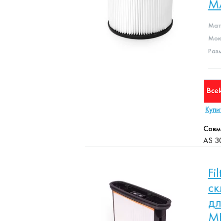
M
Мат
Мою
Раз
Купи
Совм
AS 3
Fi
ск
дл
M