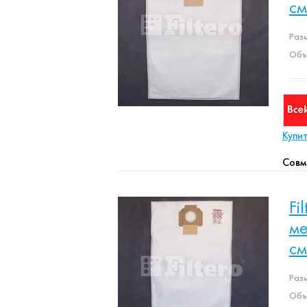
с
Раз
Объе
Купи
Совм
Fi
ме
с
Раз
Объе