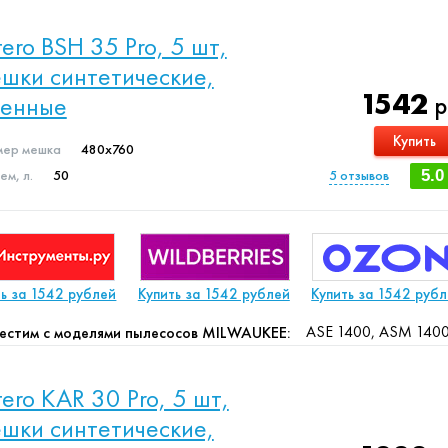
ltero BSH 35 Pro, 5 шт,
шки синтетические,
1542
менные
р
Купить
мер мешка
480x760
м, л.
50
5
отзывов
5.0
ть за 1542 рублей
Купить за 1542 рублей
Купить за 1542 руб
ASE 1400, ASM 140
естим с моделями пылесосов MILWAUKEE:
ltero KAR 30 Pro, 5 шт,
шки синтетические,