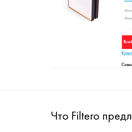
Мат
Мою
Купи
Совм
Что Filtero пре