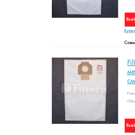
Купи
Совм
Fi
ме
с
Раз
Объе