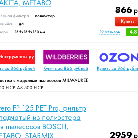
AKITA, METABO
866
р
ериал фильтра
полиэстер
Купить
щийся
да
меры
185х185х150 мм
19
отзывов
4.8
ть за 866 рублей
Купить за 866 рублей
Купить за 866 рубл
естим с моделями пылесосов MILWAUKEE:
00 ELCP, AS 500 ELCP
ltero FP 125 PET Pro, фильтр
ладчатый из полиэстера
я пылесосов BOSCH,
2959
ETABO, STARMIX
р