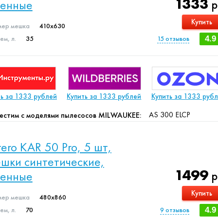
1333
менные
р
Купить
мер мешка
410x630
м, л.
35
15
отзывов
4.9
ть за 1333 рублей
Купить за 1333 рублей
Купить за 1333 руб
AS 300 ELCP
естим с моделями пылесосов MILWAUKEE:
ltero KAR 50 Pro, 5 шт,
шки синтетические,
1499
менные
р
Купить
мер мешка
480x860
м, л.
70
9
отзывов
4.9