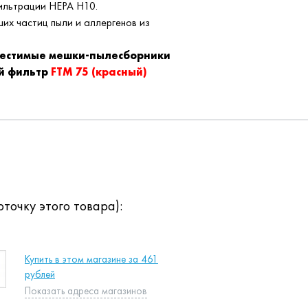
ильтрации НЕРА Н10.
их частиц пыли и аллергенов из
местимые мешки-пылесборники
й фильтр
FTM 75 (красный)
точку этого товара):
Купить в этом магазине за 461
рублей
Показать адреса магазинов