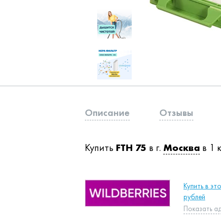
Описание
Отзывы
Купить
FTH 75
в г.
Москва
в 1 
Купить в эт
рублей
Показать а