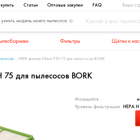
 купить
Статьи
Оптовые закупки
FAQ
Ваша ст
 узнать модель моего пылесоса
ылесборники
Фильтры
Щётки и нас
лесосов
HEPA фильтр Filtero FTH 75 для пылесосов BORK
TH 75 для пылесосов BORK
Моющийся
н
Уровень фильтрации
НЕРА Н