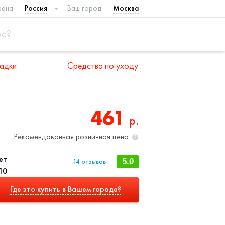
рана:
Россия
Ваш город:
Москва
адки
Средства по уходу
461
р.
Рекомендованная розничная цена
ет
14
отзывов
5.0
10
Где это купить в Вашем городе?