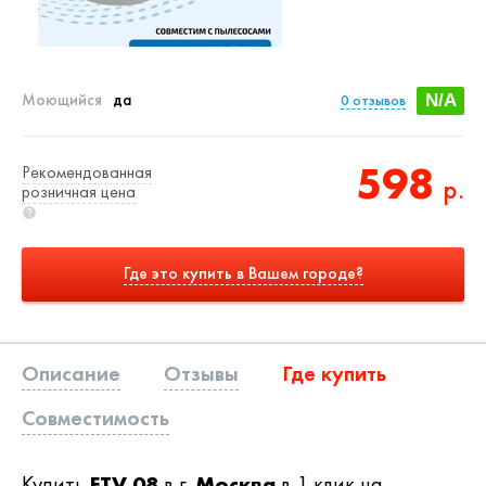
Моющийся
да
0
отзывов
N/A
598
Рекомендованная
р.
розничная цена
Где это купить в Вашем городе?
Описание
Отзывы
Где купить
Совместимость
Купить
FTV 08
в г.
Москва
в 1 клик на