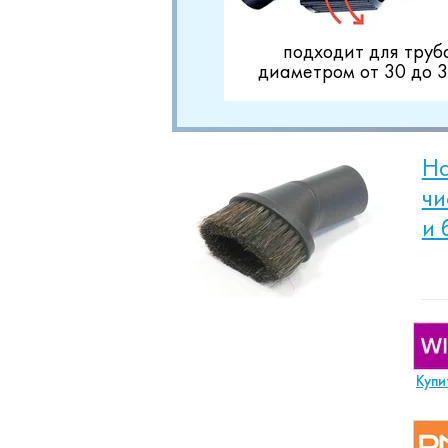
подходит для труб
диаметром от 30 до 
На
чи
и 
Купи