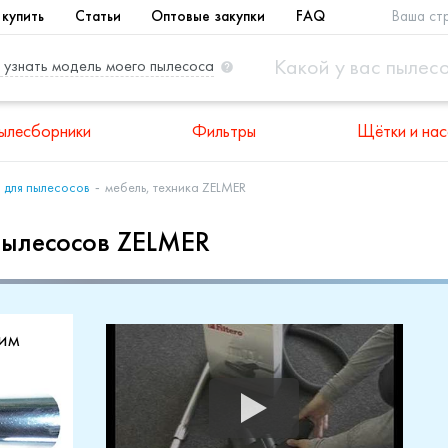
 купить
Статьи
Оптовые закупки
FAQ
Ваша ст
 узнать модель моего пылесоса
ылесборники
Фильтры
Щётки и нас
 для пылесосов
мебель, техника ZELMER
пылесосов ZELMER
им