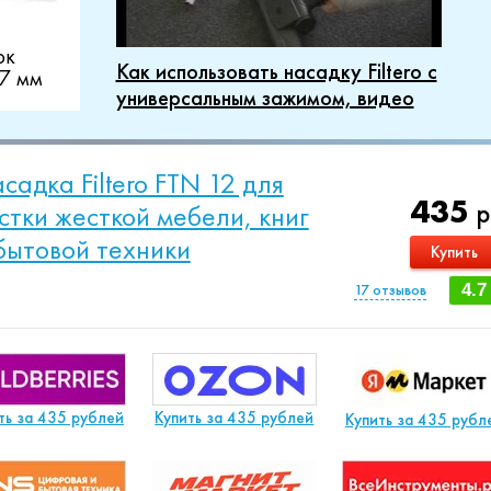
ок
Как использовать насадку Filtero с
37 мм
универсальным зажимом, видео
садка Filtero FTN 12 для
435
р
стки жесткой мебели, книг
бытовой техники
Купить
17
отзывов
4.7
ть за 435 рублей
Купить за 435 рублей
Купить за 435 рубл