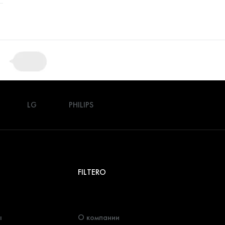
LG
PHILIPS
FILTERO
ы
О компании