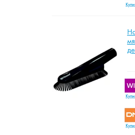
Купи
На
мя
де
Купи
Купи