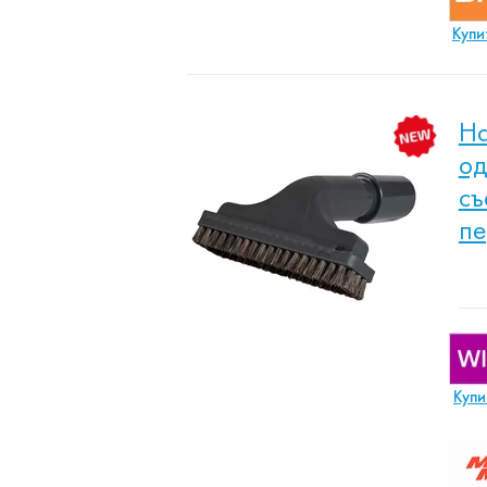
Купи
На
од
съ
пе
Купи