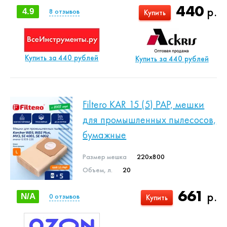
440
р.
4.9
8
отзывов
Купить
Купить за 440 рублей
Купить за 440 рублей
Filtero KAR 15 (5) PAP, мешки
для промышленных пылесосов,
бумажные
Размер мешка
220x800
Объем, л.
20
661
р.
N/A
0
отзывов
Купить