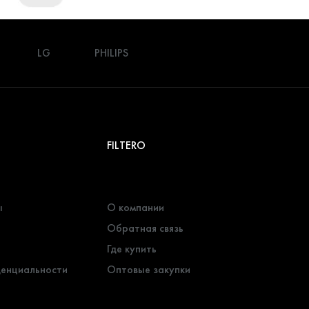
LG
PHILIPS
FILTERO
ы
О компании
Обратная связь
Где купить
денциальности
Оптовые закупки