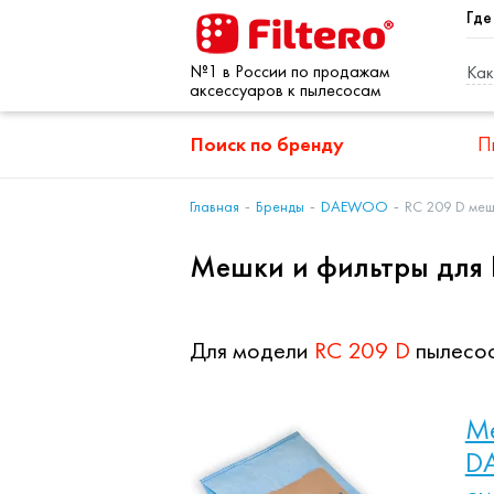
Где
№1 в России по продажам
Как
аксессуаров к пылесосам
Поиск по бренду
П
Главная
Бренды
DAEWOO
RC 209 D меш
Мешки и фильтры дл
Для модели
RC 209 D
пылесо
Ме
DA