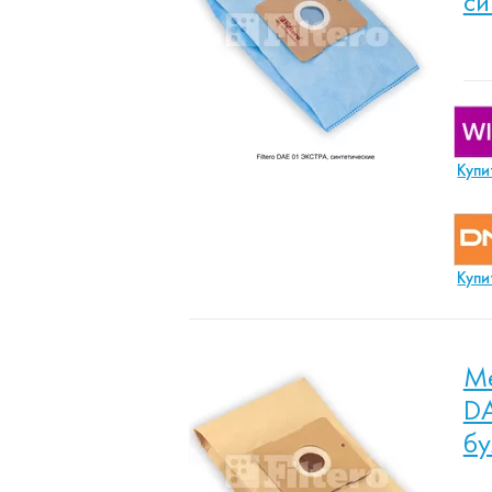
си
Купи
Купи
Ме
DA
б