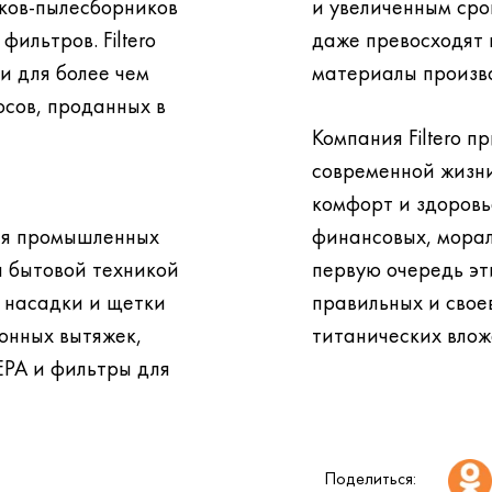
ков-пылесборников
и увеличенным сро
даже превосходят по этим показателям расходные
и для более чем
материалы произв
Компания Filtero 
современной жизни
комфорт и здоровье не нуждаются в больших
ля промышленных
финансовых, морал
первую очередь эти блага тр
е насадки и щетки
правильных и свое
титанических влож
EPA и фильтры для
Поделиться: