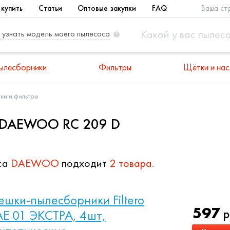
 купить
Статьи
Оптовые закупки
FAQ
Ваша ст
 узнать модель моего пылесоса
ылесборники
Фильтры
Щётки и нас
ки и фильтры
я DAEWOO RC 209 D
са
DAEWOO
подходит
2 товара.
шки-пылесборники Filtero
597
р
E 01 ЭКСТРА, 4шт,