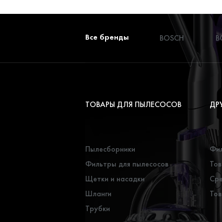
Все бренды
BOSCH
B
ТОВАРЫ ДЛЯ ПЫЛЕСОСОВ
ДР
Пылесборники
Фил
Фильтры для пылесосов
Тов
Щетки и насадки
Сре
Шланги
Тов
Трубки