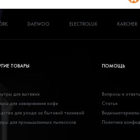
ORK
DAEWOO
ELECTROLUX
KARCHER
УГИЕ ТОВАРЫ
ПОМОЩЬ
ьтры для вытяжек
Вопросы и ответ
ары для заваривания кофе
Статьи
дства для ухода за бытовой техникой
Видеоматериалы
ары для промышленных пылесосов
Политика конфи