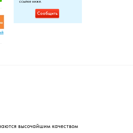
ссылке ниже.
Сообщить
ей
личаются высочайшим качеством