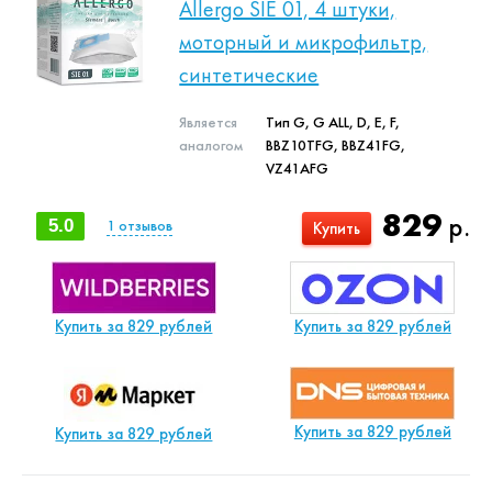
Allergo SIE 01, 4 штуки,
моторный и микрофильтр,
синтетические
Является
Тип G, G ALL, D, E, F,
аналогом
BBZ10TFG, BBZ41FG,
VZ41AFG
829
р.
5.0
1
отзывов
Купить
Купить за 829 рублей
Купить за 829 рублей
Купить за 829 рублей
Купить за 829 рублей