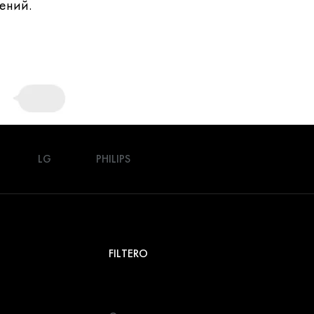
ений.
LG
PHILIPS
FILTERO