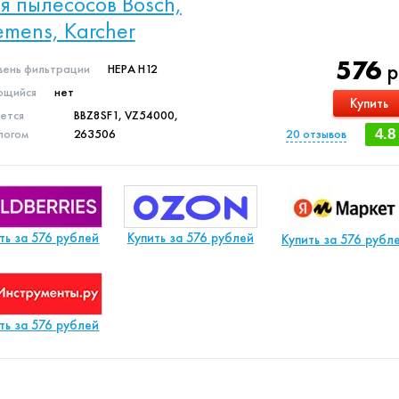
я пылесосов Bosch,
emens, Karcher
576
р
вень фильтрации
HEPA H12
щийся
нет
Купить
яется
BBZ8SF1, VZ54000,
логом
263506
20
отзывов
4.8
ть за 576 рублей
Купить за 576 рублей
Купить за 576 рубл
ть за 576 рублей