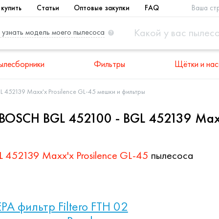
 купить
Статьи
Оптовые закупки
FAQ
Ваша ст
 узнать модель моего пылесоса
ылесборники
Фильтры
Щётки и нас
L 452139 Maxx'x Prosilence GL-45 мешки и фильтры
BOSCH BGL 452100 - BGL 452139 Maxx'
 452139 Maxx'x Prosilence GL-45
пылесоса
PA фильтр Filtero FTH 02