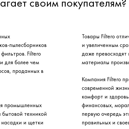
длагает своим покупателям?
чных
Товары Filtero от
ков-пылесборников
и увеличенным сро
даже превосходят по этим показателям расходные
и для более чем
материалы произв
Компания Filtero 
современной жизни
комфорт и здоровье не нуждаются в больших
ля промышленных
финансовых, морал
первую очередь эти блага тр
е насадки и щетки
правильных и свое