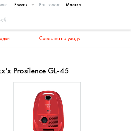
рана:
Россия
Ваш город:
Москва
адки
Средства по уходу
x Prosilence GL-45