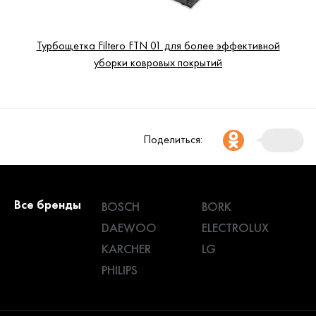
Турбощетка Filtero FTN 01 для более эффективной
уборки ковровых покрытий
Поделиться:
Все бренды
BOSCH
BORK
DAEWOO
ELECTROLUX
KARCHER
LG
PHILIPS