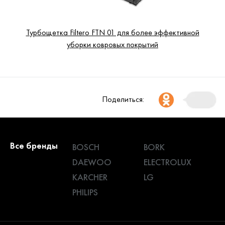
Турбощетка Filtero FTN 01 для более эффективной
уборки ковровых покрытий
Поделиться:
Все бренды
BOSCH
BORK
DAEWOO
ELECTROLUX
KARCHER
LG
PHILIPS