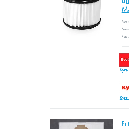
дл
M
Мат
Мою
Раз
Купи
Купи
Fi