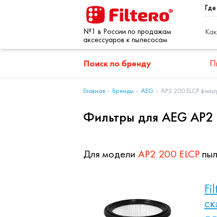
Где
№1 в России по продажам
Как
аксессуаров к пылесосам
Поиск по бренду
П
Главная
Бренды
AEG
AP2 200 ELCP филь
Фильтры для AEG AP2 
Для модели
AP2 200 ELCP
пы
Fi
ск