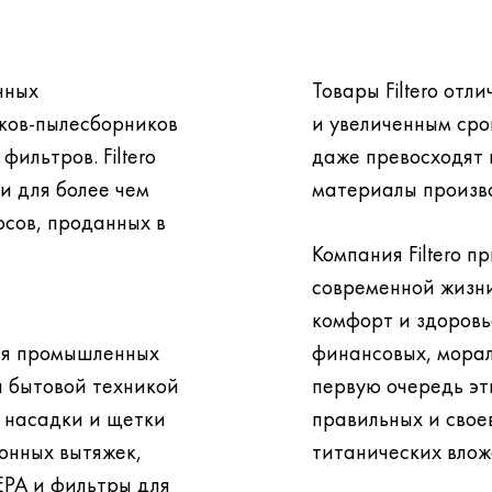
чных
Товары Filtero от
ков-пылесборников
и увеличенным сро
даже превосходят по этим показателям расходные
и для более чем
материалы произв
Компания Filtero 
современной жизни
комфорт и здоровье не нуждаются в больших
ля промышленных
финансовых, морал
первую очередь эти блага тр
е насадки и щетки
правильных и свое
титанических влож
EPA и фильтры для