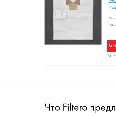
с
Раз
Объе
Купи
Что Filtero пре