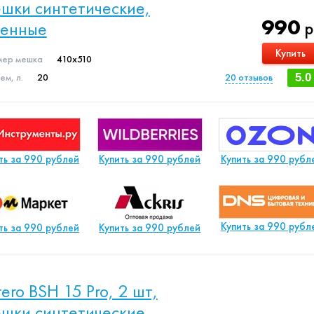
шки синтетические,
990
менные
р
Купить
мер мешка
410x510
м, л.
20
20
отзывов
5.0
ть за 990 рублей
Купить за 990 рублей
Купить за 990 рубл
Купить за 990 рубл
ть за 990 рублей
Купить за 990 рублей
ltero BSH 15 Pro, 2 шт,
шки синтетические,