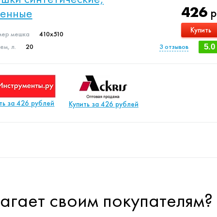
426
менные
р
Купить
мер мешка
410x510
м, л.
20
3
отзывов
5.0
ть за 426 рублей
Купить за 426 рублей
длагает своим покупателям?