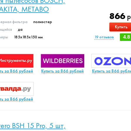
я пылесосов BOSCH,
AKITA, METABO
866
р
ериал фильтра
полиэстер
Купить
щийся
да
меры
185х185х150 мм
19
отзывов
4.8
ть за 866 рублей
Купить за 866 рублей
Купить за 866 рубл
ть за 866 рублей
ltero BSH 15 Pro, 5 шт,