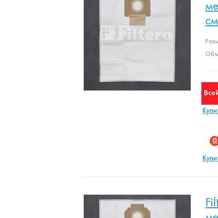
ме
с
Раз
Объе
Купи
Купи
Fi
ме