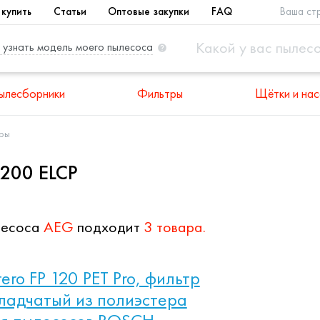
 купить
Статьи
Оптовые закупки
FAQ
Ваша ст
 узнать модель моего пылесоса
ылесборники
Фильтры
Щётки и нас
тры
200 ELCP
лесоса
AEG
подходит
3 товара.
ltero FP 120 PET Pro, фильтр
ладчатый из полиэстера