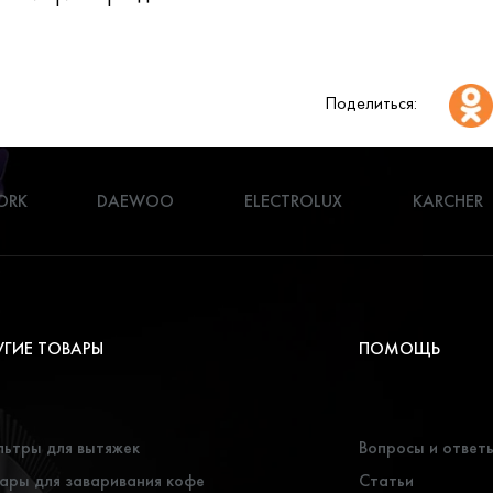
Поделиться:
ORK
DAEWOO
ELECTROLUX
KARCHER
УГИЕ ТОВАРЫ
ПОМОЩЬ
ьтры для вытяжек
Вопросы и ответ
ары для заваривания кофе
Статьи