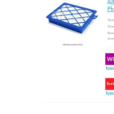
дл
Ph
Уро
Мою
Явл
ана
Купи
Купи