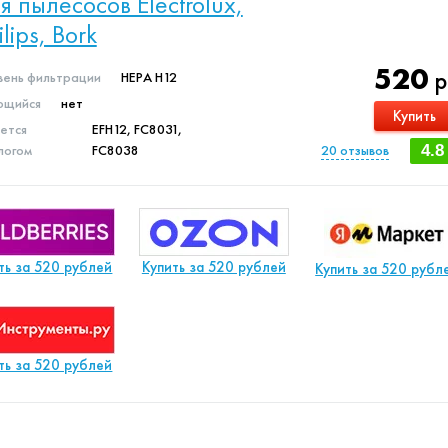
я пылесосов Electrolux,
ilips, Bork
520
р
вень фильтрации
HEPA H12
щийся
нет
Купить
яется
EFH12, FC8031,
логом
FC8038
20
отзывов
4.8
ть за 520 рублей
Купить за 520 рублей
Купить за 520 рубл
ть за 520 рублей