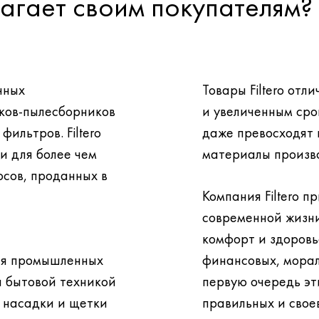
длагает своим покупателям?
чных
Товары Filtero от
ков-пылесборников
и увеличенным сро
даже превосходят по этим показателям расходные
и для более чем
материалы произв
Компания Filtero 
современной жизни
комфорт и здоровье не нуждаются в больших
ля промышленных
финансовых, морал
первую очередь эти блага тр
е насадки и щетки
правильных и свое