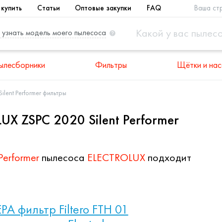
 купить
Статьи
Оптовые закупки
FAQ
Ваша ст
 узнать модель моего пылесоса
ылесборники
Фильтры
Щётки и нас
ilent Performer фильтры
X ZSPC 2020 Silent Performer
Performer
пылесоса
ELECTROLUX
подходит
PA фильтр Filtero FTH 01