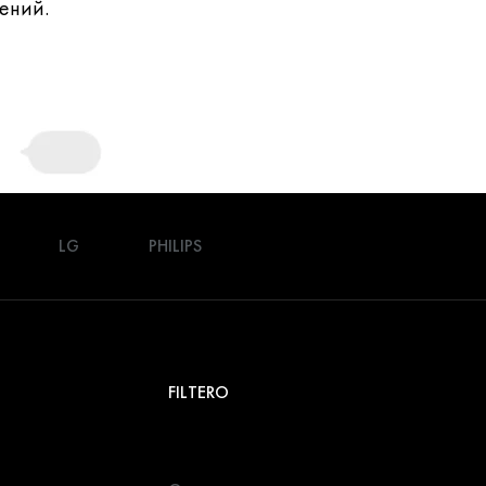
ений.
LG
PHILIPS
FILTERO