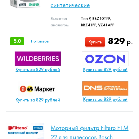
синтетические
Является
Тип P, BBZ10TFP,
аналогом
BBZ41FP, VZ41AFP
829
р.
5.0
1
отзывов
Купить
Купить за 829 рублей
Купить за 829 рублей
Купить за 829 рублей
Купить за 829 рублей
Моторный фильтр Filtero FTM
22 для пылесосов Bosch,