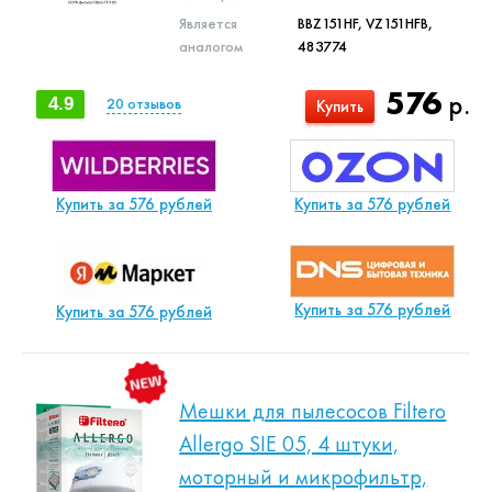
Является
BBZ151HF, VZ151HFB,
аналогом
483774
576
р.
4.9
20
отзывов
Купить
Купить за 576 рублей
Купить за 576 рублей
Купить за 576 рублей
Купить за 576 рублей
Мешки для пылесосов Filtero
Allergo SIE 05, 4 штуки,
моторный и микрофильтр,