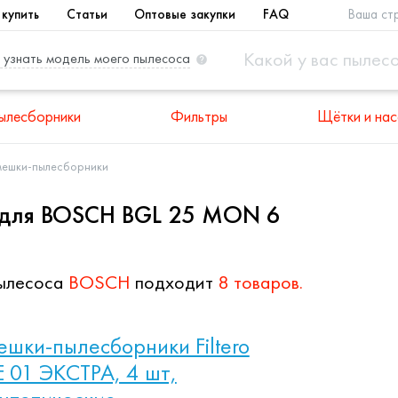
 купить
Статьи
Оптовые закупки
FAQ
Ваша ст
 узнать модель моего пылесоса
ылесборники
Фильтры
Щётки и нас
мешки-пылесборники
для BOSCH BGL 25 MON 6
ылесоса
BOSCH
подходит
8 товаров.
шки-пылесборники Filtero
E 01 ЭКСТРА, 4 шт,