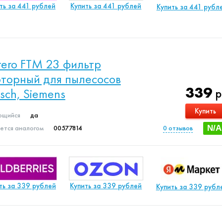
ть за 441 рублей
Купить за 441 рублей
Купить за 441 рубл
ltero FTM 23 фильтр
торный для пылесосов
339
sch, Siemens
р
Купить
щийся
да
яется аналогом
00577814
0
отзывов
N/A
ть за 339 рублей
Купить за 339 рублей
Купить за 339 рубл