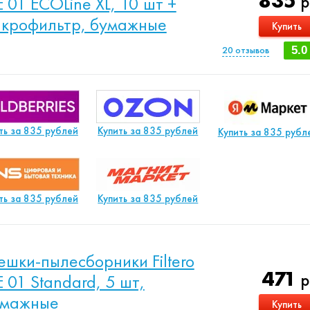
835
р
E 01 ECOLine XL, 10 шт +
крофильтр, бумажные
Купить
20
отзывов
5.0
ть за 835 рублей
Купить за 835 рублей
Купить за 835 рубл
ть за 835 рублей
Купить за 835 рублей
шки-пылесборники Filtero
471
р
E 01 Standard, 5 шт,
умажные
Купить