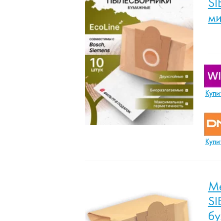
SI
ми
Купи
Купи
Ме
SI
б