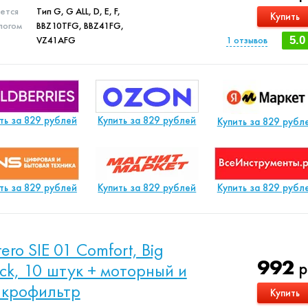
яется
Тип G, G ALL, D, E, F,
Купить
логом
BBZ10TFG, BBZ41FG,
VZ41AFG
1
отзывов
5.0
ть за 829 рублей
Купить за 829 рублей
Купить за 829 рубл
ть за 829 рублей
Купить за 829 рублей
Купить за 829 рубл
ltero SIE 01 Comfort, Big
992
р
ck, 10 штук + моторный и
крофильтр
Купить