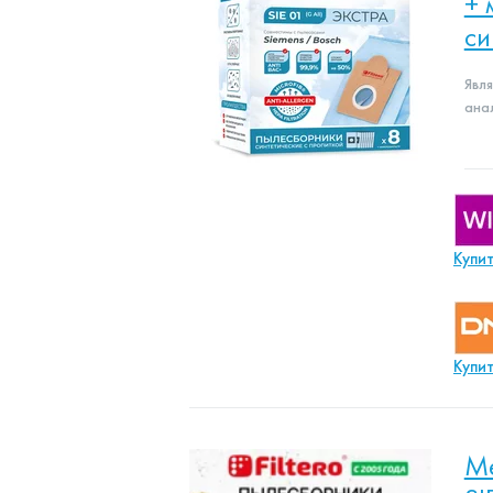
+ 
си
Явл
ана
Купи
Купи
Ме