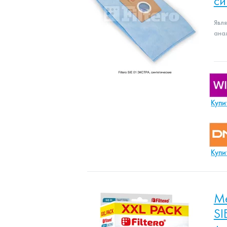
си
Явл
ана
Купи
Купи
Ме
SI