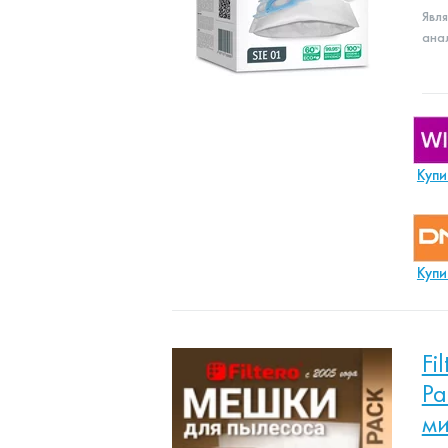
Явл
ана
Купи
Купи
Fi
Pa
ми