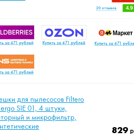
20
отзывов
4.9
ть за 471 рублей
Купить за 471 рублей
Купить за 471 рубл
ть за 471 рублей
шки для пылесосов Filtero
lergo SIE 01, 4 штуки,
торный и микрофильтр,
нтетические
829
р