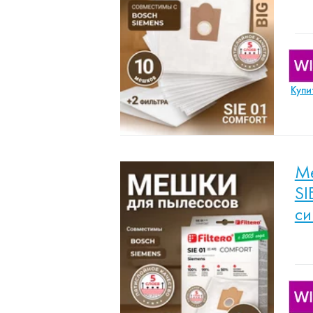
Купи
Ме
SI
си