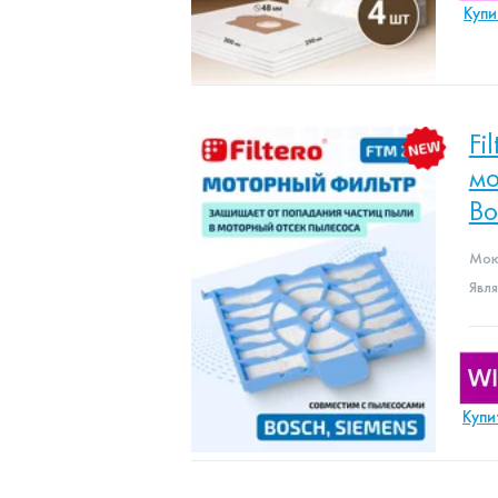
Купи
Fi
мо
Bo
Мою
Явл
Купи