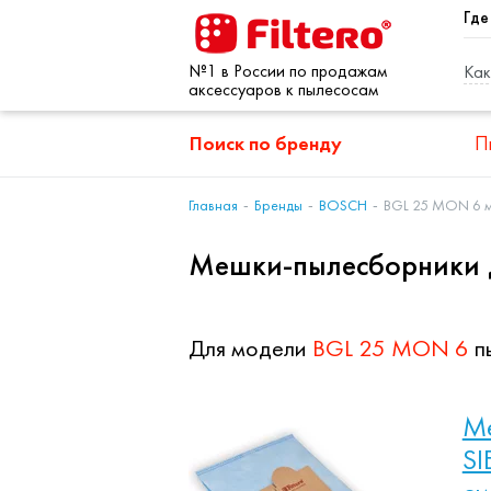
Где
№1 в России по продажам
Как
аксессуаров к пылесосам
Поиск по бренду
П
Главная
Бренды
BOSCH
BGL 25 MON 6 
Мешки-пылесборники 
Для модели
BGL 25 MON 6
п
Ме
SI