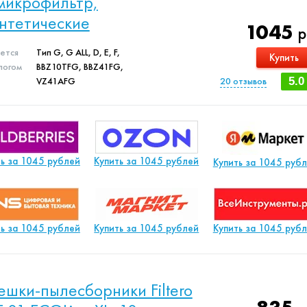
микрофильтр,
нтетические
1045
р
яется
Тип G, G ALL, D, E, F,
Купить
логом
BBZ10TFG, BBZ41FG,
VZ41AFG
20
отзывов
5.0
ть за 1045 рублей
Купить за 1045 рублей
Купить за 1045 руб
ть за 1045 рублей
Купить за 1045 рублей
Купить за 1045 руб
шки-пылесборники Filtero