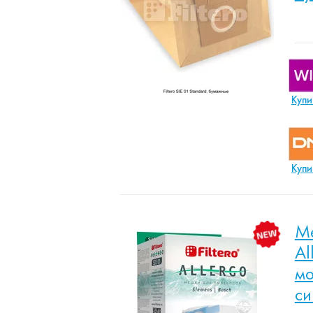
Купи
Купи
Ме
Al
мо
си