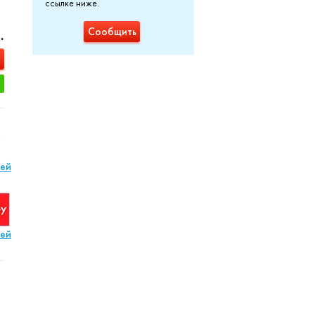
ссылке ниже.
.
Сообщить
лей
лей