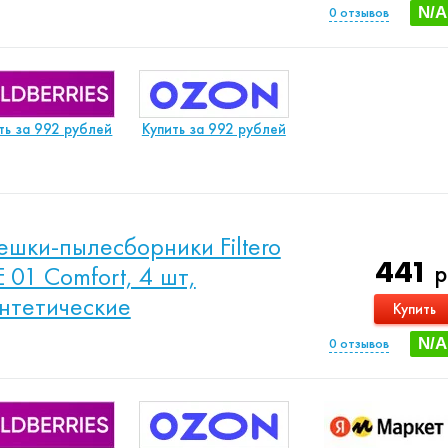
0
отзывов
N/A
ть за 992 рублей
Купить за 992 рублей
шки-пылесборники Filtero
441
р
E 01 Comfort, 4 шт,
нтетические
Купить
0
отзывов
N/A