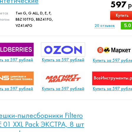
нтетические
597
р
яется
Тип G, G ALL, D, E, F,
Купить
логом
BBZ10TFG, BBZ41FG,
VZ41AFG
20
отзывов
5.0
ть за 597 рублей
Купить за 597 рублей
Купить за 597 рубл
ть за 597 рублей
Купить за 597 рублей
Купить за 597 рубл
шки-пылесборники Filtero
E 01 XXL Pack ЭКСТРА, 8 шт