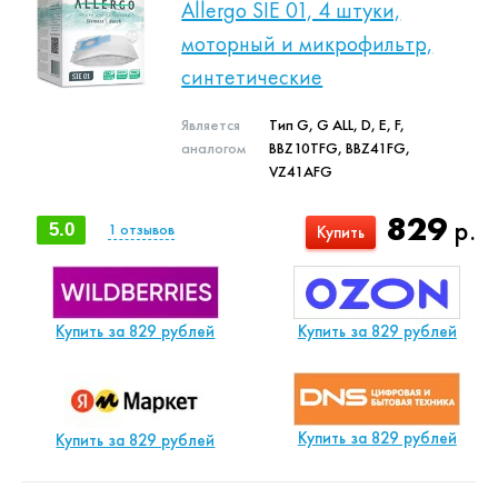
Allergo SIE 01, 4 штуки,
моторный и микрофильтр,
синтетические
Является
Тип G, G ALL, D, E, F,
аналогом
BBZ10TFG, BBZ41FG,
VZ41AFG
829
р.
5.0
1
отзывов
Купить
Купить за 829 рублей
Купить за 829 рублей
Купить за 829 рублей
Купить за 829 рублей