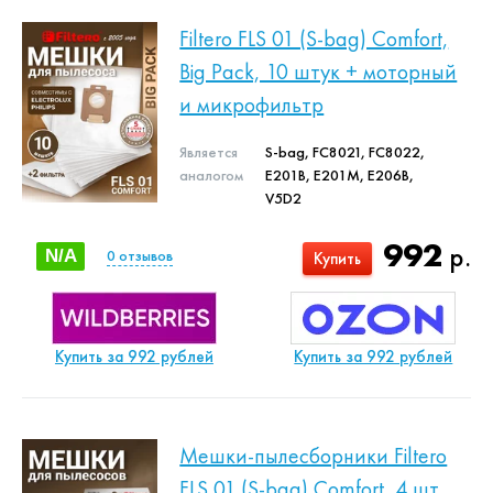
Filtero FLS 01 (S-bag) Comfort,
Big Pack, 10 штук + моторный
и микрофильтр
Является
S-bag, FC8021, FC8022,
аналогом
E201B, E201M, E206B,
V5D2
992
р.
N/A
0
отзывов
Купить
Купить за 992 рублей
Купить за 992 рублей
Мешки-пылесборники Filtero
FLS 01 (S-bag) Comfort, 4 шт,