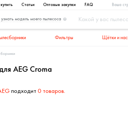
 купить
Статьи
Оптовые закупки
FAQ
Ваша ст
 узнать модель моего пылесоса
ылесборники
Фильтры
Щётки и нас
сборники
для AEG Croma
AEG
подходит
0 товаров.