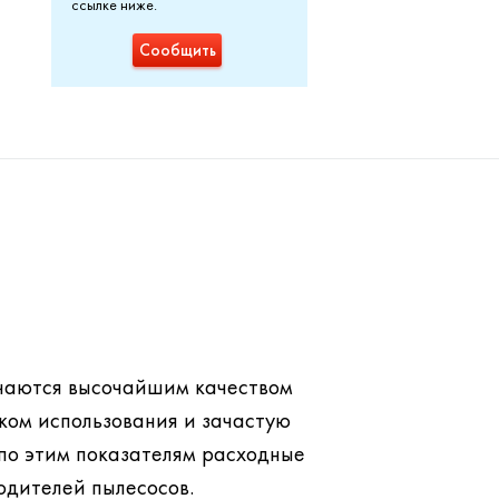
ссылке ниже.
Сообщить
личаются высочайшим качеством
ком использования и зачастую
одителей пылесосов.