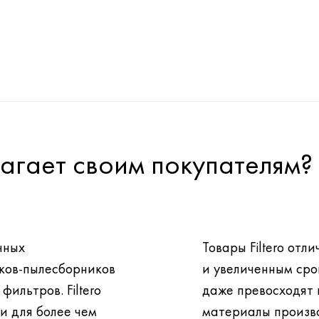
длагает своим покупателям?
чных
Товары Filtero от
ков-пылесборников
и увеличенным сро
даже превосходят по этим показателям расходные
и для более чем
материалы произв