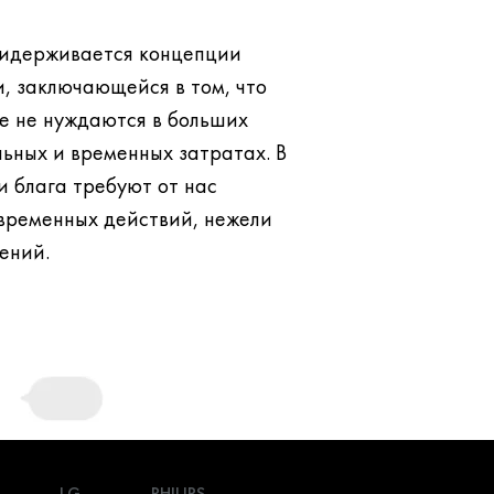
придерживается концепции
, заключающейся в том, что
ьных и временных затратах. В
ебуют от нас
временных действий, нежели
ений.
LG
PHILIPS