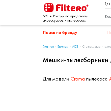
Где
№1 в России по продажам
Как
аксессуаров к пылесосам
Поиск по бренду
П
Главная
Бренды
AEG
Croma мешки-пыле
Мешки-пылесборники 
Для модели
Croma
пылесоса