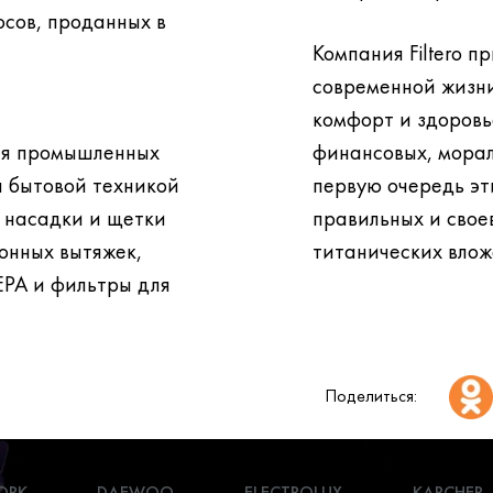
Компания Filtero 
современной жизни
комфорт и здоровье не нуждаются в больших
ля промышленных
финансовых, морал
первую очередь эти блага тр
е насадки и щетки
правильных и свое
титанических влож
EPA и фильтры для
Поделиться:
ORK
DAEWOO
ELECTROLUX
KARCHER