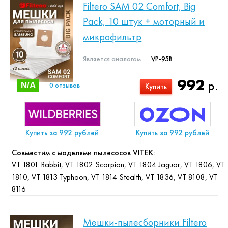
Filtero SAM 02 Comfort, Big
Pack, 10 штук + моторный и
микрофильтр
Является аналогом
VP-95B
992
р.
N/A
0
отзывов
Купить
Купить за 992 рублей
Купить за 992 рублей
Совместим с моделями пылесосов VITEK:
VT 1801 Rabbit, VT 1802 Scorpion, VT 1804 Jaguar, VT 1806, VT
1810, VT 1813 Typhoon, VT 1814 Stealth, VT 1836, VT 8108, VT
8116
Мешки-пылесборники Filtero