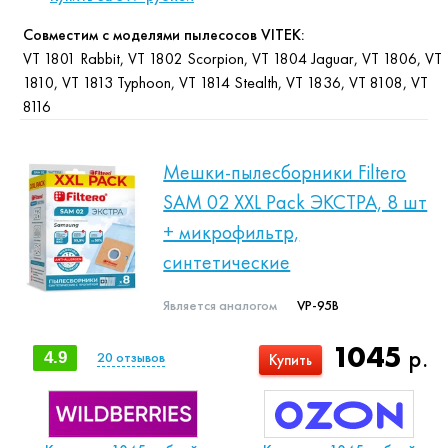
Совместим с моделями пылесосов VITEK:
VT 1801 Rabbit, VT 1802 Scorpion, VT 1804 Jaguar, VT 1806, VT
1810, VT 1813 Typhoon, VT 1814 Stealth, VT 1836, VT 8108, VT
8116
Мешки-пылесборники Filtero
SAM 02 XXL Pack ЭКСТРА, 8 шт
+ микрофильтр,
синтетические
Является аналогом
VP-95B
1045
р.
4.9
20
отзывов
Купить