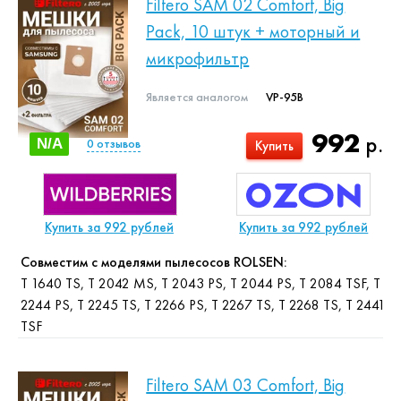
Filtero SAM 02 Comfort, Big
Pack, 10 штук + моторный и
микрофильтр
Является аналогом
VP-95B
992
р.
N/A
0
отзывов
Купить
Купить за 992 рублей
Купить за 992 рублей
Совместим с моделями пылесосов ROLSEN:
T 1640 TS, T 2042 MS, T 2043 PS, T 2044 PS, T 2084 TSF, T
2244 PS, T 2245 TS, T 2266 PS, T 2267 TS, T 2268 TS, T 2441
TSF
Filtero SAM 03 Comfort, Big