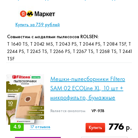
Купить за 759 рублей
Совместим с моделями пылесосов ROLSEN:
T 1640 TS, T 2042 MS, T 2043 PS, T 2044 PS, T 2084 TSF, T
2244 PS, T 2245 TS, T 2266 PS, T 2267 TS, T 2268 TS, T 2441
TSF
Мешки-пылесборники Filtero
SAM 02 ECOLine XL, 10 шт +
микрофильтр, бумажные
Является аналогом
VP-95B
776
р.
4.9
17
отзывов
Купить