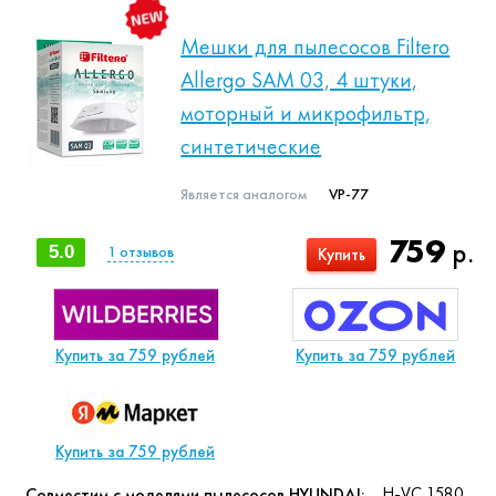
Мешки для пылесосов Filtero
Allergo SAM 03, 4 штуки,
моторный и микрофильтр,
синтетические
Является аналогом
VP-77
759
р.
5.0
1
отзывов
Купить
Купить за 759 рублей
Купить за 759 рублей
Купить за 759 рублей
H-VC 1580
Совместим с моделями пылесосов HYUNDAI: