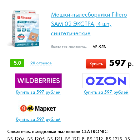
Мешки-пылесборники Filtero
SAM 02 ЭКСТРА, 4 шт,
синтетические
Является аналогом
VP-95B
597
р.
5.0
20
отзывов
Купить
Купить за 597 рублей
Купить за 597 рублей
Купить за 597 рублей
Совместим с моделями пылесосов CLATRONIC:
BS 1204, BS 1205, BS 1211, BS 1211 E, BS 1212, BS 1215, BS