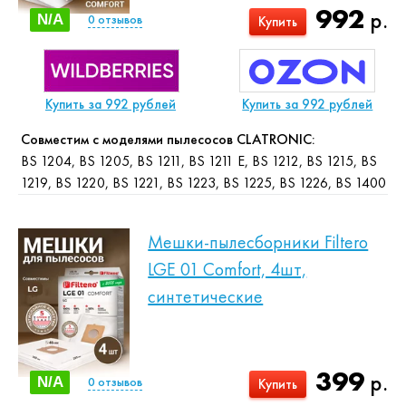
992
р.
N/A
0
отзывов
Купить
Купить за 992 рублей
Купить за 992 рублей
Совместим с моделями пылесосов CLATRONIC:
BS 1204, BS 1205, BS 1211, BS 1211 E, BS 1212, BS 1215, BS
1219, BS 1220, BS 1221, BS 1223, BS 1225, BS 1226, BS 1400
Мешки-пылесборники Filtero
LGE 01 Comfort, 4шт,
синтетические
399
р.
N/A
0
отзывов
Купить